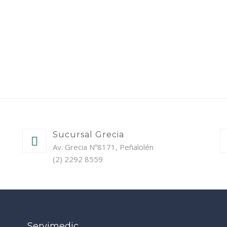
Sucursal Grecia
Av. Grecia Nº8171, Peñalolén
(2) 2292 8559
Servimedic