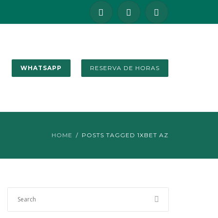
WHATSAPP
RESERVA DE HORAS
HOME
POSTS TAGGED 1XBET AZ