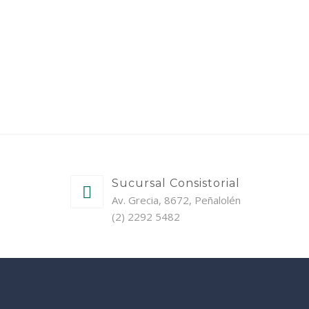
Sucursal Consistorial
Av. Grecia, 8672, Peñalolén
(2) 2292 5482