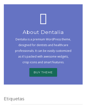
About Dentalia
Dentalia is a premium WordPress theme,
designed for dentists and healthcare
professionals. It can be easily customized
as it's packed with awesome widgets,
crisp icons and smart features.
BUY THEME
Etiquetas