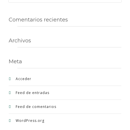
Comentarios recientes
RESERVA DE HORAS
Archivos
Meta
Acceder
Feed de entradas
Feed de comentarios
WordPress.org