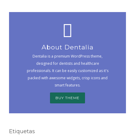
About Dentalia
Dentalia is a premium WordPress theme,
designed for dentists and healthcare
professionals. It can be easily customized as it's
packed with awesome widgets, crisp icons and
smart features.
BUY THEME
Etiquetas