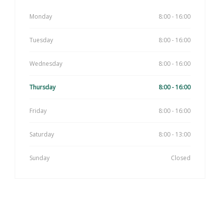
Monday
8:00 - 16:00
Tuesday
8:00 - 16:00
Wednesday
8:00 - 16:00
Thursday
8:00 - 16:00
Friday
8:00 - 16:00
Saturday
8:00 - 13:00
Sunday
Closed