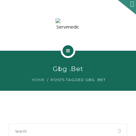
ESPECIALIDADES
SUCURSALES
CONTACTO
WHATSAPP
INICIO
Gbg .bet
RESERVA DE HORAS
QUIÉNES SOMOS
HOME
POSTS TAGGED GBG .BET
ESPECIALIDADES
SUCURSALES
CONTACTO
WHATSAPP