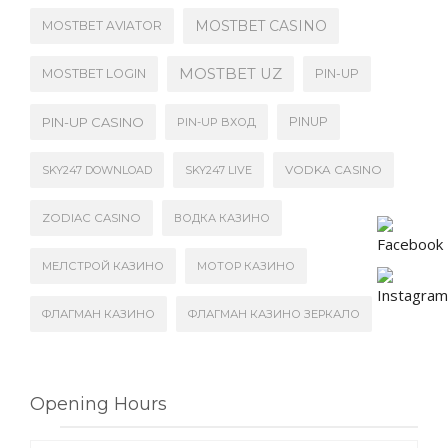
MOSTBET AVIATOR
MOSTBET CASINO
MOSTBET UZ
MOSTBET LOGIN
PIN-UP
PIN-UP CASINO
PINUP
PIN-UP ВХОД
VODKA CASINO
SKY247 DOWNLOAD
SKY247 LIVE
ZODIAC CASINO
ВОДКА КАЗИНО
МЕЛСТРОЙ КАЗИНО
МОТОР КАЗИНО
ФЛАГМАН КАЗИНО
ФЛАГМАН КАЗИНО ЗЕРКАЛО
Opening Hours