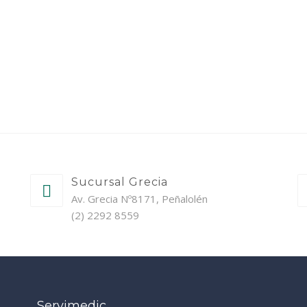
Sucursal Grecia
Av. Grecia Nº8171, Peñalolén
(2) 2292 8559
Servimedic