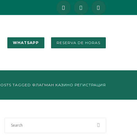
WHATSAPP
RESERVA DE HORAS
POSTS TAGGED ФЛАГМАН КАЗИНО РЕГИСТРАЦИЯ