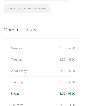
ФЛАГМАН КАЗИНО ЗЕРКАЛО
Opening Hours
Monday
8:00 - 16:00
Tuesday
8:00 - 16:00
Wednesday
8:00 - 16:00
Thursday
8:00 - 16:00
Friday
8:00 - 16:00
Saturday
8:00 - 13:00