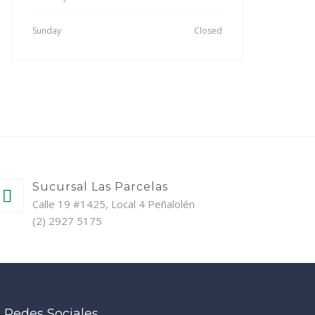
Sunday
Closed
Sucursal Las Parcelas
Calle 19 #1425, Local 4 Peñalolén
(2) 2927 5175
Redes Sociales