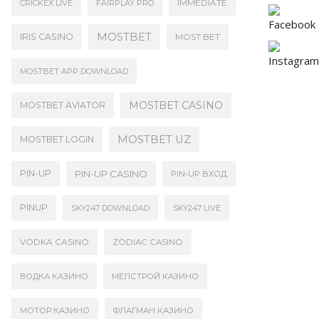
IMMEDIATE
CRICKEX LIVE
FAIRPLAY PRO
MOSTBET
IRIS CASINO
MOST BET
MOSTBET APP DOWNLOAD
MOSTBET AVIATOR
MOSTBET CASINO
MOSTBET UZ
MOSTBET LOGIN
PIN-UP
PIN-UP CASINO
PIN-UP ВХОД
PINUP
SKY247 DOWNLOAD
SKY247 LIVE
VODKA CASINO
ZODIAC CASINO
ВОДКА КАЗИНО
МЕЛСТРОЙ КАЗИНО
МОТОР КАЗИНО
ФЛАГМАН КАЗИНО