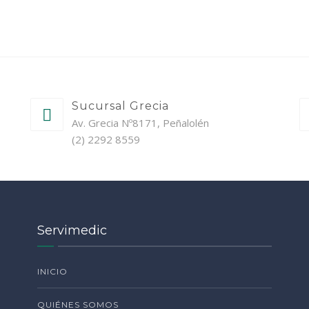
Sucursal Grecia
Av. Grecia Nº8171, Peñalolén
(2) 2292 8559
Servimedic
INICIO
QUIÉNES SOMOS