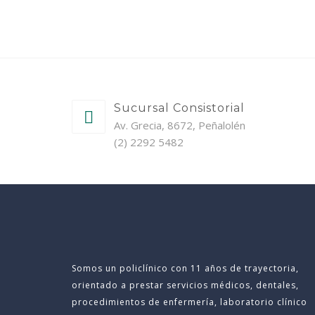
Sucursal Consistorial
Av. Grecia, 8672, Peñalolén
(2) 2292 5482
Somos un policlínico con 11 años de trayectoria,
orientado a prestar servicios médicos, dentales,
procedimientos de enfermería, laboratorio clínico