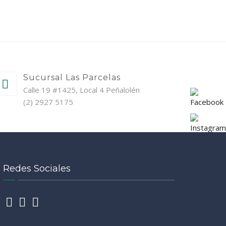
Sucursal Las Parcelas
Calle 19 #1425, Local 4 Peñalolén
(2) 2927 5175
Redes Sociales