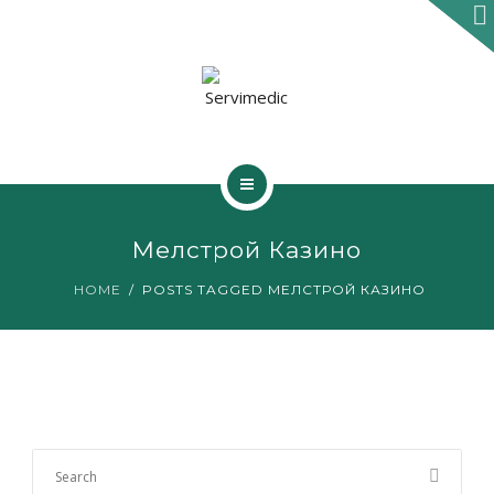
ESPECIALIDADES
SUCURSALES
CONTACTO
WHATSAPP
INICIO
Мелстрой Казино
RESERVA DE HORAS
QUIÉNES SOMOS
HOME
POSTS TAGGED МЕЛСТРОЙ КАЗИНО
ESPECIALIDADES
SUCURSALES
CONTACTO
WHATSAPP