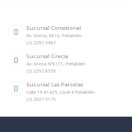
Sucursal Consistorial
Av. Grecia, 8672, Peñalolén
(2) 2292 5482
Sucursal Grecia
Av. Grecia Nº8171, Peñalolén
(2) 2292 8559
Sucursal Las Parcelas
Calle 19 #1425, Local 4 Peñalolén
(2) 2927 5175